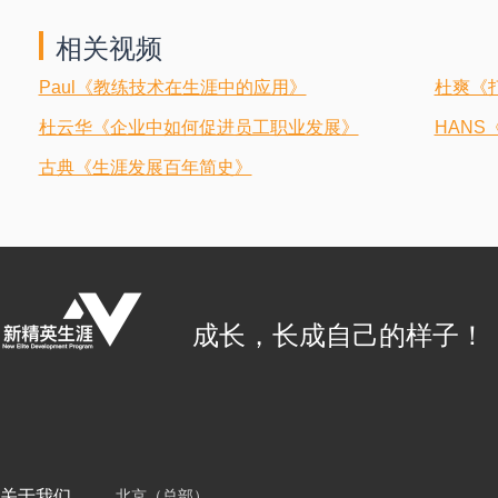
相关视频
Paul《教练技术在生涯中的应用》
杜爽《
杜云华《企业中如何促进员工职业发展》
HAN
古典《生涯发展百年简史》
成长，长成自己的样子！
关于我们
北京（总部）