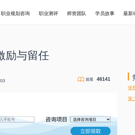
职业规划咨询
职业测评
师资团队
学员故事
最新
激励与留任
46141
观看
03
张
第