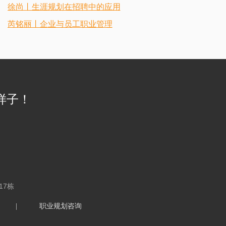
徐尚丨生涯规划在招聘中的应用
芮铭丽丨企业与员工职业管理
样子！
17栋
|
职业规划咨询