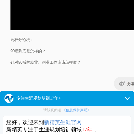
高校分论坛：
90后到底是怎样的？
针对90后的就业、创业工作应该怎样做？
相关视频
于晓宁：任重道远——中学生生涯教育的破局之路
Alic
织生涯