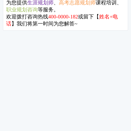
李萍：高考新政下的中学生涯必行之路
任卫军
刘磊：互联网+时代，企业员工的时间管理
翁清雄
启示
成长，长成自己的样子！
关于我们
北京（总部）
北京市西城区新华1949文化金融创新产业园17栋
课程服务
生涯规划师
|
高考志愿规划师
|