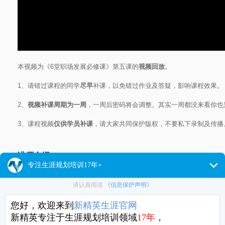
本视频为《6堂职场发展必修课》第五课的
视频回放
。
1、请错过课程的同学
尽早
补课，以免错过作业及答疑，影响课程效果。
2、
视频补课周期为一周
，一周后密码将会调整。其实一周都没来看你也
3、课程视频
仅供学员补课
，请大家共同保护版权，不要私下录制及传播
讲师介绍
中国职业生涯教育专家，新精英生涯执行总裁，新精英职业生涯管理课程首席培训
际企业教练第一人玛丽莲博士Marilyn Atkinson PH.D亲传弟子