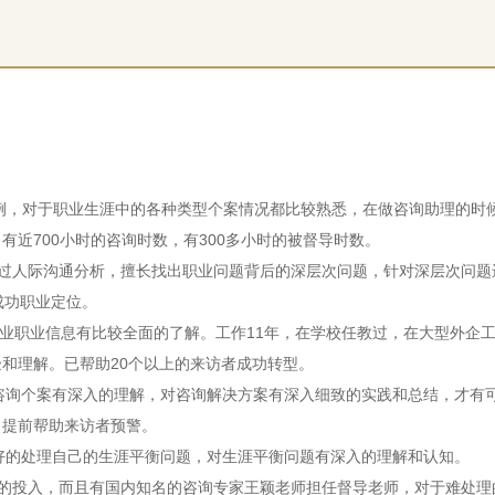
案例，对于职业生涯中的各种类型个案情况都比较熟悉，在做咨询助理的时
近700小时的咨询时数，有300多小时的被督导时数。
习过人际沟通分析，擅长找出职业问题背后的深层次问题，针对深层次问
成功职业定位。
行业职业信息有比较全面的了解。工作11年，在学校任教过，在大型外企
和理解。已帮助20个以上的来访者成功转型。
对咨询个案有深入的理解，对咨询解决方案有深入细致的实践和总结，才有
，提前帮助来访者预警。
很好的处理自己的生涯平衡问题，对生涯平衡问题有深入的理解和认知。
然的投入，而且有国内知名的咨询专家王颖老师担任督导老师，对于难处